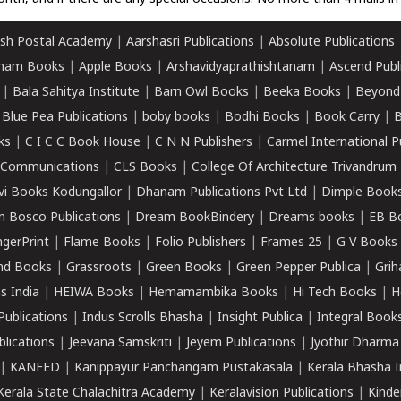
sh Postal Academy
|
Aarshasri Publications
|
Absolute Publications
ham Books
|
Apple Books
|
Arshavidyaprathishtanam
|
Ascend Publ
|
Bala Sahitya Institute
|
Barn Owl Books
|
Beeka Books
|
Beyond
|
Blue Pea Publications
|
boby books
|
Bodhi Books
|
Book Carry
|
B
ks
|
C I C C Book House
|
C N N Publishers
|
Carmel International P
k Communications
|
CLS Books
|
College Of Architecture Trivandrum
vi Books Kodungallor
|
Dhanam Publications Pvt Ltd
|
Dimple Book
 Bosco Publications
|
Dream BookBindery
|
Dreams books
|
EB B
ngerPrint
|
Flame Books
|
Folio Publishers
|
Frames 25
|
G V Books
nd Books
|
Grassroots
|
Green Books
|
Green Pepper Publica
|
Grih
s India
|
HEIWA Books
|
Hemamambika Books
|
Hi Tech Books
|
H
Publications
|
Indus Scrolls Bhasha
|
Insight Publica
|
Integral Book
lications
|
Jeevana Samskriti
|
Jeyem Publications
|
Jyothir Dharma
|
KANFED
|
Kanippayur Panchangam Pustakasala
|
Kerala Bhasha I
Kerala State Chalachitra Academy
|
Keralavision Publications
|
Kinde