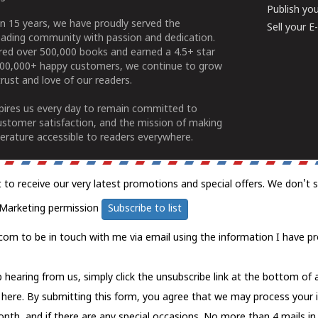
Publish yo
n 15 years, we have proudly served the
Sell your 
ading community with passion and dedication.
ered over 500,000 books and earned a 4.5+ star
100,000+ happy customers, we continue to grow
rust and love of our readers.
spires us every day to remain committed to
ustomer satisfaction, and the mission of making
erature accessible to readers everywhere.
t to receive our very latest promotions and special offers. We don't 
Marketing permission
Subscribe to list
com to be in touch with me via email using the information I have pr
 hearing from us, simply click the unsubscribe link at the bottom of
k here.
By submitting this form, you agree that we may process your 
nth, and if there are any special occasions. No more than 4 mails in 