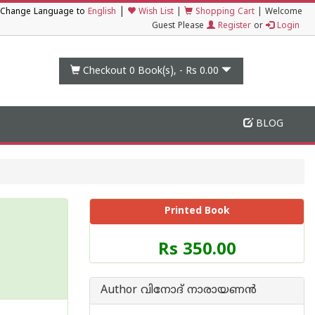
|
Change Language to
English
Wish List
|
Shopping Cart
|
Welcome
Guest Please
Register
or
Login
Checkout 0
Book(s), -
Rs 0.00
BLOG
Printed Book
Price
Rs 350.00
of
this
Book
Author വിനോദ് നാരായണന്‍
is