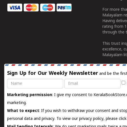
For more tha
Malayalam re
Having deliv
rating from 
through the t
This trust in
excellence, c
Malayalam lit
Sign Up for Our Weekly Newsletter
and be the firs
Name
Email
Marketing permission
: I give my consent to KeralaBookStore.
marketing.
What to expect
: If you wish to withdraw your consent and stop
personal data and privacy. To view our privacy policy, please
clic
Mail Sending Intervals
: We do sent marketing mails twice a mo