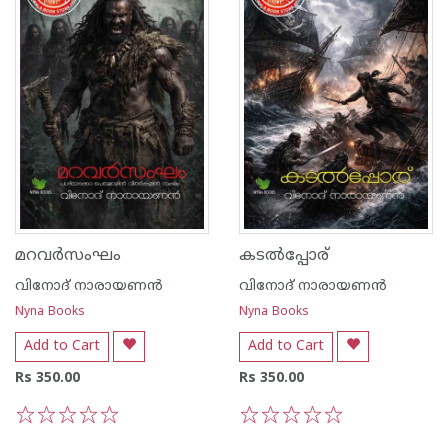
മറവർസംഘം
കടൽപ്പോര്
വിനോദ് നാരായണന്‍
വിനോദ് നാരായണന്‍
Nyna Books
Nyna Books
Add to Cart
Add to Cart
Rs 350.00
Rs 350.00
1
2
3
4
5
1
2
3
4
5