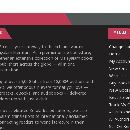
S
MENUS
tore is your gateway to the rich and vibrant
Change Lan
yalam literature. As a premier online bookstore,
Home
ether an extensive collection of Malayalam books
My Accoun
publishers across the globe — all in one
View Cart
stination.
Wish List
g of over 50,000 titles from 10,000+ authors and
Buy Books
ers, we offer books in every format you love —
New Book
perbacks, eBooks, and audiobooks — delivered
Best Seller
doorstep with just a click.
Track My O
 by celebrated Kerala-based authors, we also
All Publish
alam translations of internationally acclaimed
All Authors
connecting readers to world literature in their
Sell On Ke
ge.