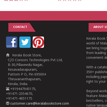
1
2
3
4
5
1
2
3
4
5
CONTACT
ABOUT U
Kerala Book S
world of Mala
we bring tog
from leading 
Kerala Book Store,
convenient de
C/O Consors Technologies Pvt Ltd,
B-30,Pillaveedu Nagar,
With a catalo
Kesavadasapuram,
350+ publish
Pattom P O, Pin 695004
including pa
Thiruvananthapuram,
right to your 
Kerala, India.
+919447945175,
Beyond works
+91471-2554670,
feature Malay
+91471-4851175
bestsellers, 
customer.care@keralabookstore.com
native langua