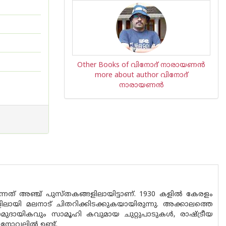
Other Books of വിനോദ് നാരായണന്‍
more about author വിനോദ്
നാരായണന്‍
ത് അഞ്ച് പുസ്‌തകങ്ങളിലായിട്ടാണ്. 1930 കളിൽ കേരളം
ങ്ങളിലായി മലനാട് ചിതറിക്കിടക്കുകയായിരുന്നു. അക്കാലത്തെ
മുദായികവും സാമൂഹി കവുമായ ചുറ്റുപാടുകൾ, രാഷ്ട്രീയ
 നോവലിൽ ഉണ്ട്.