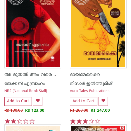
അ മുതൽ അം വരെ പോകുന്ന തീവണ്ടി
ദായമ്മക്കൈ
ജേക്കബ് എബ്രാഹം
നിസാർ ഇൽത്തുമിഷ്
NBS (National Book Stall)
Aura Tales Publications
Add to Cart
Add to Cart
Rs 130.00
Rs 123.00
Rs 260.00
Rs 247.00
1
2
3
4
5
1
2
3
4
5