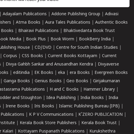
|
Adayalam Publications
|
Addone Publishing Group
|
Adivasi
ishers
|
Atma Books
|
Aura Tales Publications
|
Authentic Books
 Books
|
Bhairavi Publications
|
Bhaktivedanta Book Trust
ook Media
|
Book Plus
|
Book Worm
|
BookBerry India
|
ublishing House
|
CD/DVD
|
Centre for South Indian Studies
|
|
Corpus
|
CSS Books
|
Current Books Kottayam
|
Current
s
|
Divya Gahbh Sankar and Anusandhan Kendra
|
Divyaverse
ooks
|
editindia
|
EK Books
|
eka
|
era Books
|
Evergreen Books
|
Ganga Books
|
Genius Books
|
Geo Books
|
Girijakumaran
astasrama Publications
|
H and C Books
|
Hammer Library
|
odder and Stoughton
|
Idea Publishing
|
India Books
|
India
s
|
Irene Books
|
Iris Books
|
Islamic Publishing Bureau (IPB)
|
 Publications
|
K P V Communications
|
K'ZERO PUBLICATION
|
nstitute
|
Kerala Book Store Publishers
|
Kerala Book Trust
|
r Kalari
|
Kottayam Puspanath Publications
|
Kurukshethra