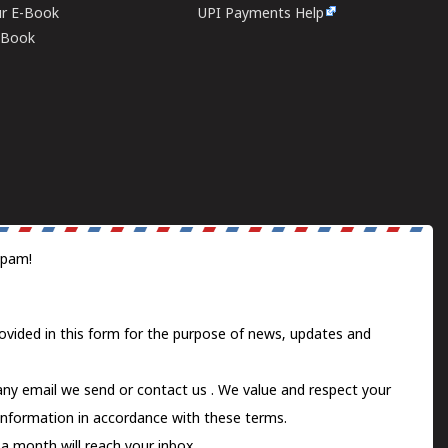
ur E-Book
UPI Payments Help
E-Book
spam!
ovided in this form for the purpose of news, updates and
 any email we send or
contact us
. We value and respect your
information in accordance with these terms.
a month will reach your inbox.