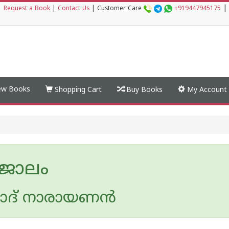
|
|
Request a Book
|
Contact Us
|
Customer Care
+919447945175
w Books
Shopping Cart
Buy Books
My Account
്രജാലം
ദ് നാരായണന്‍