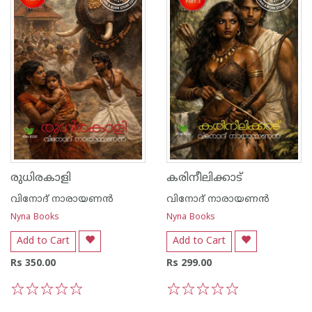
രുധിരകാളി
കരിനീലിക്കാട്
വിനോദ് നാരായണന്‍
വിനോദ് നാരായണന്‍
Nyna Books
Nyna Books
Add to Cart
Add to Cart
Rs 350.00
Rs 299.00
1
2
3
4
5
1
2
3
4
5