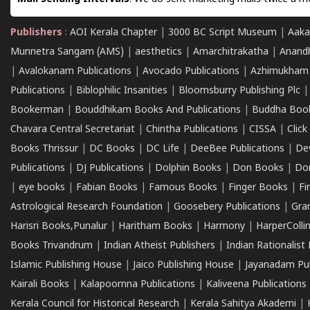
Publishers
:
AOI Kerala Chapter
|
3000 BC Script Museum
|
Aaka
Munnetra Sangam (AMS)
|
aesthetics
|
Amarchitrakatha
|
Anand
|
Avalokanam Publications
|
Avocado Publications
|
Azhimukham
Publications
|
Biblophilic Insanities
|
Bloomsburry Publishing Plc
Bookerman
|
Bouddhikam Books And Publications
|
Buddha Boo
Chavara Central Secretariat
|
Chintha Publications
|
CISSA
|
Clic
Books Thrissur
|
DC Books
|
DC Life
|
DeeBee Publications
|
De
Publications
|
DJ Publications
|
Dolphin Books
|
Don Books
|
Don
|
eye books
|
Fabian Books
|
Famous Books
|
Finger Books
|
Fi
Astrological Research Foundation
|
Goosebery Publications
|
Gra
Harisri Books,Punalur
|
Haritham Books
|
Harmony
|
HarperCollin
Books Trivandrum
|
Indian Atheist Publishers
|
Indian Rationalist 
Islamic Publishing House
|
Jaico Publishing House
|
Jayanadam Pub
Kairali Books
|
Kalapoornna Publications
|
Kaliveena Publications
Kerala Council for Historical Research
|
Kerala Sahitya Akademi
|