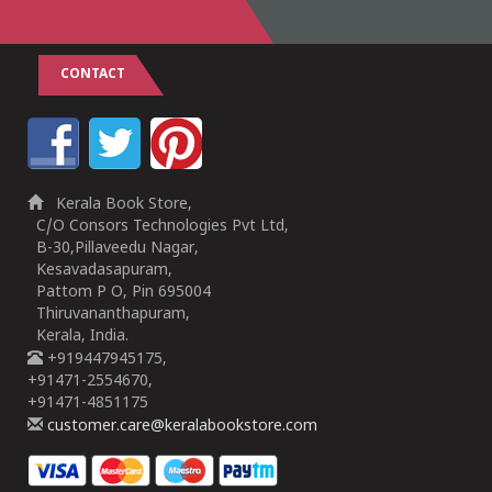
CONTACT
Kerala Book Store,
C/O Consors Technologies Pvt Ltd,
B-30,Pillaveedu Nagar,
Kesavadasapuram,
Pattom P O, Pin 695004
Thiruvananthapuram,
Kerala, India.
+919447945175,
+91471-2554670,
+91471-4851175
customer.care@keralabookstore.com