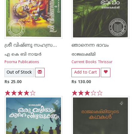
ശ്രീ വിഷ്ണു സഹസ്രനാമസ്തോത്രം
ഞാനെന്ന ഭാവം
എ കെ ബി നായര്‍
രാജലക്ഷ്മി
Poorna Publications
Current Books Thrissur
Out of Stock
Add to Cart
Rs 25.00
Rs 130.00
1
2
3
4
5
1
2
3
4
5