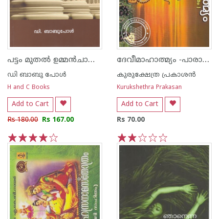
പട്ടം മുതല്‍ ഉമ്മ‌ന്‍‌ചാണ്ടി വരെ
ദേവീമാഹാത്മ്യം -പാരായണവിധിസഹിതം
ഡി ബാബു പോള്‍
കുരുക്ഷേത്ര പ്രകാശന്‍
H and C Books
Kurukshethra Prakasan
Add to Cart
Add to Cart
Rs 180.00
Rs 167.00
Rs 70.00
1
2
3
4
5
1
2
3
4
5