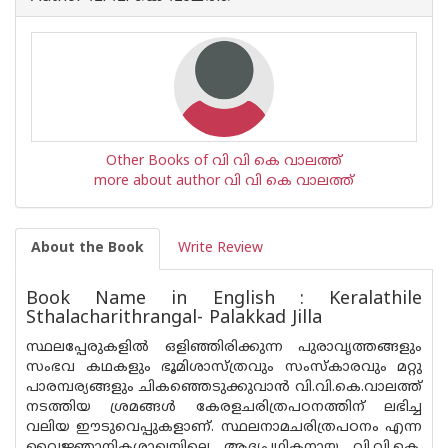
Other Books of വി വി കെ വാലത്ത്
more about author വി വി കെ വാലത്ത്
About the Book
Write Review
Book Name in English : Keralathile
Sthalacharithrangal- Palakkad Jilla
സ്ഥലപ്പേരുകളിൽ ഒളിഞ്ഞിരിക്കുന്ന പുരാവൃത്തങ്ങളും
സംഭവ കഥകളും ഭൂമിശാസ്ത്രവും സംസ്‌കാരവും മറ്റു
പാരമ്പര്യങ്ങളും ചികഞ്ഞെടുക്കുവാൻ വി.വി.കെ.വാലത്ത്
നടത്തിയ ശ്രമങ്ങൾ കേരളചരിത്രപഠനത്തിന് ലഭിച്ച
വലിയ ഈടുവെപ്പുകളാണ്. സ്ഥലനാമചരിത്രപഠനം എന്ന
വൈജ്ഞാനികശാഖയിലെ ആദ്യപഥികനായ വി.വി.കെ.