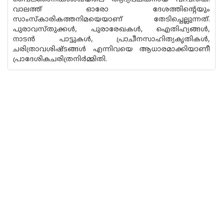
വാലത്ത് ഓരോ ദേശത്തിന്റെയും
സാംസ്‌കാരികത്തനിമയെയാണ് തേടിച്ചെല്ലുന്നത്.
പുരാവസ്‌തുക്കൾ, പുരാരേഖകൾ, ഐതിഹ്യങ്ങൾ,
നാടൻ പാട്ടുകൾ, പ്രാചീനസാഹിത്യകൃതികൾ,
ചരിത്രാവശിഷ്ടങ്ങൾ എന്നിവയെ ആധാരമാക്കിയാണീ
പ്രാദേശികചരിത്രനിർമ്മിതി.