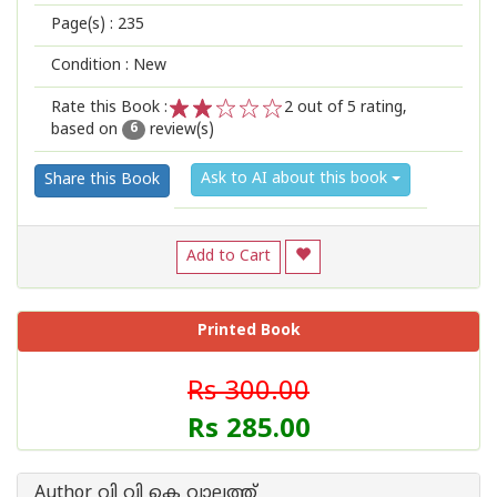
Page(s) :
235
Condition : New
Rate this Book :
2
out of 5 rating,
based on
review(s)
1
2
3
4
5
6
Ask to AI about this book
Share this Book
Add to Cart
Printed Book
Rs 300.00
Rs 285.00
Author വി വി കെ വാലത്ത്