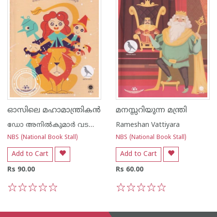
ഓസിലെ മഹാമാന്ത്രികൻ
മനസ്സറിയുന്ന മന്ത്രി
ഡോ അനില്‍കുമാര്‍ വടവാതൂര്‍
Rameshan Vattiyara
NBS (National Book Stall)
NBS (National Book Stall)
Add to Cart
Add to Cart
Rs 90.00
Rs 60.00
1
2
3
4
5
1
2
3
4
5