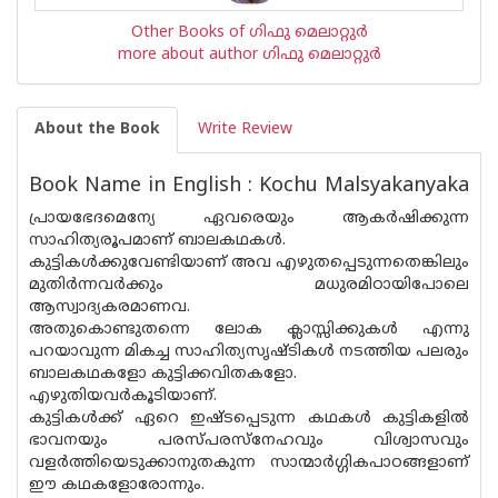
Other Books of ഗിഫു മെലാറ്റുര്‍‌
more about author ഗിഫു മെലാറ്റുര്‍‌
About the Book
Write Review
Book Name in English : Kochu Malsyakanyaka
പ്രായഭേദമെന്യേ ഏവരെയും ആകർഷിക്കുന്ന
സാഹിത്യരൂപമാണ് ബാലകഥകൾ.
കുട്ടികൾക്കുവേണ്ടിയാണ് അവ എഴുതപ്പെടുന്നതെങ്കിലും
മുതിർന്നവർക്കും മധുരമിഠായിപോലെ
ആസ്വാദ്യകരമാണവ.
അതുകൊണ്ടുതന്നെ ലോക ക്ലാസ്സിക്കുകൾ എന്നു
പറയാവുന്ന മികച്ച സാഹിത്യസൃഷ്ടികൾ നടത്തിയ പലരും
ബാലകഥകളോ കുട്ടിക്കവിതകളോ.
എഴുതിയവർകൂടിയാണ്.
കുട്ടികൾക്ക് ഏറെ ഇഷ്ടപ്പെടുന്ന കഥകൾ കുട്ടികളിൽ
ഭാവനയും പരസ്‌പരസ്നേഹവും വിശ്വാസവും
വളർത്തിയെടുക്കാനുതകുന്ന സാന്മാർഗ്ഗികപാഠങ്ങളാണ്
ഈ കഥകളോരോന്നും.