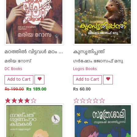
മഠത്തിൽ വിട്ടവൾ മഠം വിട്ടവൾ
കുസൃതിപ്പന്ത്
മരിയ റോസ്
ഗർഷോം ജോസഫ് മനു
DC Books
Logos Books
Add to Cart
Add to Cart
Rs 199.00
Rs 189.00
Rs 60.00
1
2
3
4
5
1
2
3
4
5