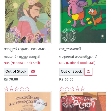
നാല്പത് ഗുണപാഠ കഥകൾ
സൂത്രശാലി
ഷാലന്‍ വള്ളുവശ്ശേരി
സുരേഷ് മഠത്തിപ്പറമ്പ്
NBS (National Book Stall)
NBS (National Book Stall)
Out of Stock
Out of Stock
Rs 70.00
Rs 60.00
1
2
3
4
5
1
2
3
4
5