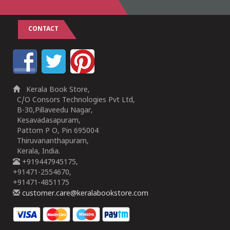
CONTACT
Kerala Book Store,
C/O Consors Technologies Pvt Ltd,
B-30,Pillaveedu Nagar,
Kesavadasapuram,
Pattom P O, Pin 695004
Thiruvananthapuram,
Kerala, India.
+919447945175,
+91471-2554670,
+91471-4851175
customer.care@keralabookstore.com