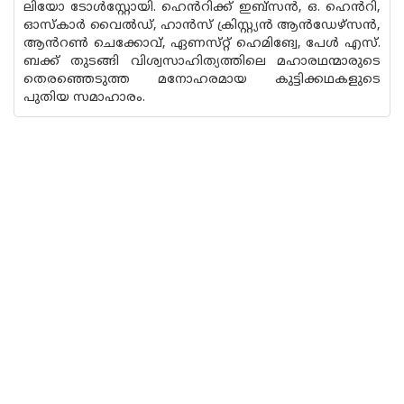
ലിയോ ടോൾസ്റ്റോയി. ഹെൻറിക്ക് ഇബ്സൻ, ഒ. ഹെൻറി,
ഓസ്കാർ വൈൽഡ്, ഹാൻസ് ക്രിസ്റ്റ്യൻ ആൻഡേഴ്സൻ,
ആൻറൺ ചെക്കോവ്, ഏണസ്‌റ്റ് ഹെമിങ്വേ, പേൾ എസ്.
ബക്ക് തുടങ്ങി വിശ്വസാഹിത്യത്തിലെ മഹാരഥന്മാരുടെ
തെരഞ്ഞെടുത്ത മനോഹരമായ കുട്ടിക്കഥകളുടെ
പുതിയ സമാഹാരം.