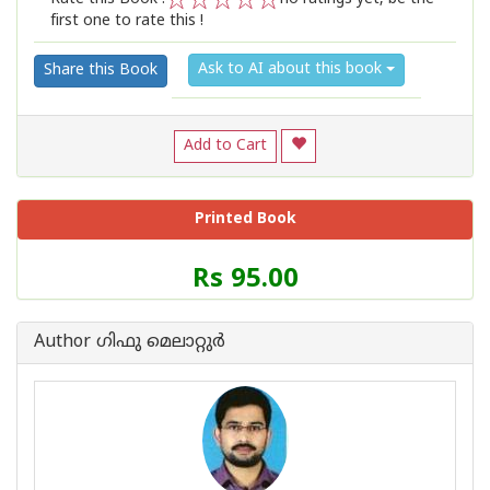
first one to rate this !
1
2
3
4
5
Ask to AI about this book
Share this Book
Add to Cart
Printed Book
Price
Rs 95.00
of
this
Book
Author ഗിഫു മെലാറ്റുര്‍‌
is