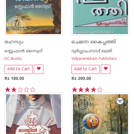
രഹസ്യം
ചെമന്ന കൈപ്പത്തി
സ്റ്റെഫാന്‍ സ്വൈഗ്
ദുര്‍ഗ്ഗാപ്രസാദ് ഖത്രി
DC Books
Vidyarambham Publishers
Add to Cart
Add to Cart
Rs 180.00
Rs 200.00
1
2
3
4
5
1
2
3
4
5