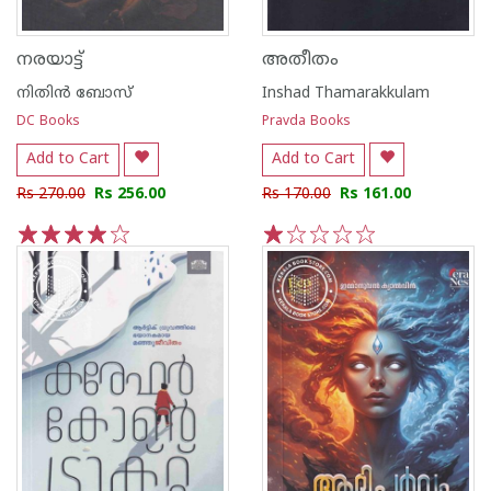
നരയാട്ട്
അതീതം
നിതിന്‍ ബോസ്
Inshad Thamarakkulam
DC Books
Pravda Books
Add to Cart
Add to Cart
Rs 270.00
Rs 256.00
Rs 170.00
Rs 161.00
1
2
3
4
5
1
2
3
4
5