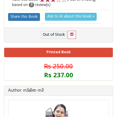
based on
review(s)
1
2
3
4
5
3
Ask to AI about this book
Share this Book
Out of Stock
Printed Book
Rs 250.00
Rs 237.00
Author സ്മിത സി