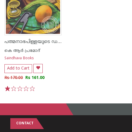
പത്മനാഭപിള്ളയുടെ ഡയറിക്കുറിപ്പുകൾ
കെ ആർ പ്രമോദ്
Saindhava Books
Add to Cart
Rs 170.00
Rs 161.00
1
2
3
4
5
CONTACT