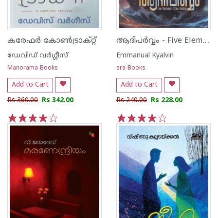
ആദിപർവ്വം - Five Elements One Destiny
കരേഫർ കോൺട്രാക്റ്റ്
ഡേവിഡ് വര്‍ഗ്ഗീസ്
Emmanual Kyalvin
Manorama Books
era Books
Add to Cart
Add to Cart
Rs 360.00
Rs 342.00
Rs 240.00
Rs 228.00
1
2
3
4
5
1
2
3
4
5