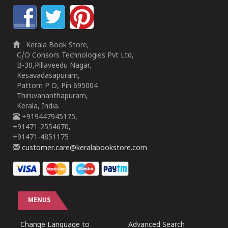
Kerala Book Store,
C/O Consors Technologies Pvt Ltd,
B-30,Pillaveedu Nagar,
Kesavadasapuram,
Pattom P O, Pin 695004
Thiruvananthapuram,
Kerala, India.
+919447945175,
+91471-2554670,
+91471-4851175
customer.care@keralabookstore.com
MENUS
Change Language to
Advanced Search