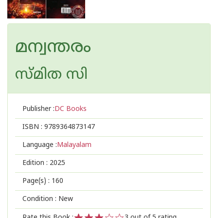
മന്വന്തരം
സ്മിത സി
Publisher :
DC Books
ISBN :
9789364873147
Language :
Malayalam
Edition :
2025
Page(s) :
160
Condition : New
Rate this Book :
3
out of 5 rating,