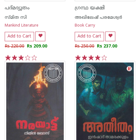
പദ്മദ്യുതം
ഗ്രന്ഥ യക്ഷി
സ്മിത സി
അഖിലേഷ് പരമേശ്വർ
Mankind Literature
Book Carry
Add to Cart
Add to Cart
Rs 220.00
Rs 209.00
Rs 250.00
Rs 237.00
1
2
3
4
5
1
2
3
4
5