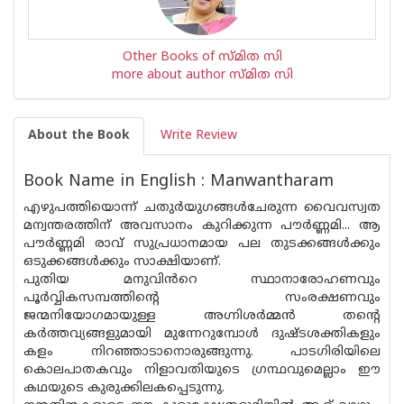
Other Books of സ്മിത സി
more about author സ്മിത സി
About the Book
Write Review
Book Name in English : Manwantharam
എഴുപത്തിയൊന്ന് ചതുർയുഗങ്ങൾചേരുന്ന വൈവസ്വത
മന്വന്തരത്തിന് അവസാനം കുറിക്കുന്ന പൗർണ്ണമി... ആ
പൗർണ്ണമി രാവ് സുപ്രധാനമായ പല തുടക്കങ്ങൾക്കും
ഒടുക്കങ്ങൾക്കും സാക്ഷിയാണ്.
പുതിയ മനുവിൻറെ സ്ഥാനാരോഹണവും
പൂർവ്വികസമ്പത്തിന്റെ സംരക്ഷണവും
ജന്മനിയോഗമായുള്ള അഗ്നിശർമ്മൻ തൻ്റെ
കർത്തവ്യങ്ങളുമായി മുന്നേറുമ്പോൾ ദുഷ്ടശക്തികളും
കളം നിറഞ്ഞാടാനൊരുങ്ങുന്നു. പാടഗിരിയിലെ
കൊലപാതകവും നിളാവതിയുടെ ഗ്രന്ഥവുമെല്ലാം ഈ
കഥയുടെ കുരുക്കിലകപ്പെടുന്നു.