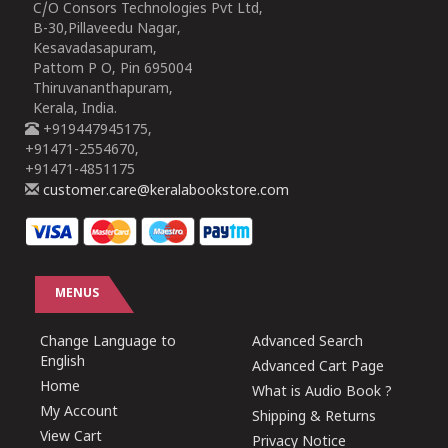
C/O Consors Technologies Pvt Ltd,
B-30,Pillaveedu Nagar,
Kesavadasapuram,
Pattom P O, Pin 695004
Thiruvananthapuram,
Kerala, India.
+919447945175,
+91471-2554670,
+91471-4851175
customer.care@keralabookstore.com
MENUS
Change Language to
Advanced Search
English
Advanced Cart Page
Home
What is Audio Book ?
My Account
Shipping & Returns
View Cart
Privacy Notice