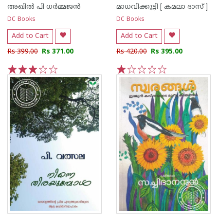
അഖില്‍ പി ധര്‍മ്മജന്‍
മാധവിക്കുട്ടി [ കമലാ ദാസ് ]
DC Books
DC Books
Add to Cart
Add to Cart
Rs 399.00
Rs 371.00
Rs 420.00
Rs 395.00
1
2
3
4
5
1
2
3
4
5