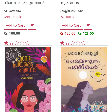
നിന്നെ തിരയുമ്പോൾ
സ്വരങ്ങള്‍
പി വത്സല
സച്ചിദാനന്ദന്‍
Green Books
DC Books
Add to Cart
Add to Cart
Rs 100.00
Rs 130.00
Rs 123.00
1
2
3
4
5
1
2
3
4
5