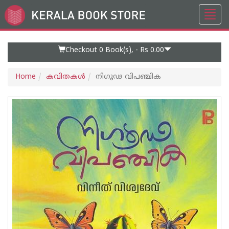
Toggl
Go
navig
to
Home
Page
Checkout 0
Book(s), -
Rs 0.00
Home
കവിതകള്‍
നിഗൂഢ വിപഞ്ചിക