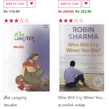
Add to Cart
Add to Cart
Rs 110.00
Rs 250.00
Rs 232.00
1
2
3
4
5
1
2
3
4
5
Who Will Cry When You Die
മീര പാടുന്നു
അഷിത
റോബിന്‍ ശര്‍മ്മ