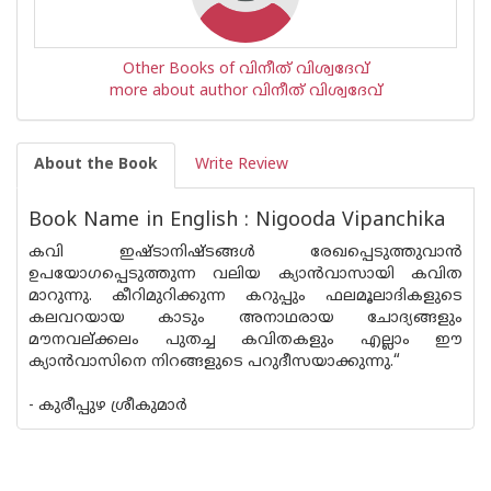
Other Books of വിനീത് വിശ്വദേവ്
more about author വിനീത് വിശ്വദേവ്
About the Book
Write Review
Book Name in English : Nigooda Vipanchika
കവി ഇഷ്ടാനിഷ്ടങ്ങൾ രേഖപ്പെടുത്തുവാൻ
ഉപയോഗപ്പെടുത്തുന്ന വലിയ ക്യാൻവാസായി കവിത
മാറുന്നു. കീറിമുറിക്കുന്ന കറുപ്പും ഫലമൂലാദികളുടെ
കലവറയായ കാടും അനാഥരായ ചോദ്യങ്ങളും
മൗനവല്ക്കലം പുതച്ച കവിതകളും എല്ലാം ഈ
ക്യാൻവാസിനെ നിറങ്ങളുടെ പറുദീസയാക്കുന്നു.“
- കുരീപ്പുഴ ശ്രീകുമാർ