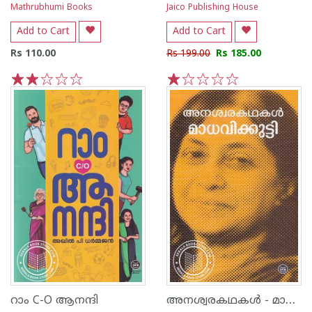
Mathrubhumi Books
Jaico Publishing House
Add to Cart
Add to Cart
Rs 110.00
Rs 199.00
Rs 185.00
1
2
3
4
5
1
2
3
4
5
അനശ്വരകഥകള്‍ - മാധവിക്കുട്ടി
റാം C-O ആനന്ദി