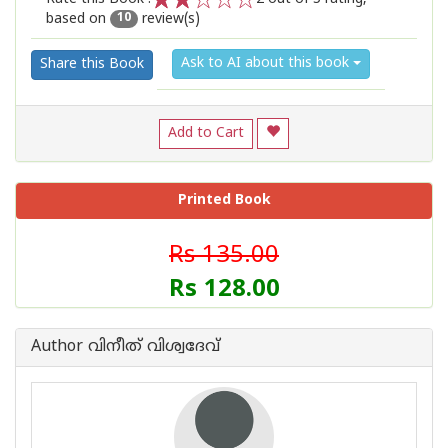
based on
review(s)
1
2
3
4
5
10
Ask to AI about this book
Share this Book
Add to Cart
Printed Book
Rs 135.00
Rs 128.00
Author വിനീത് വിശ്വദേവ്