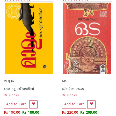
1
2
3
4
5
1
2
3
4
5
മാളം
ഒട
കെ എസ് രതീഷ്
ജിന്‍ഷ ഗംഗ
DC Books
DC Books
Add to Cart
Add to Cart
Rs 190.00
Rs 180.00
Rs 220.00
Rs 209.00