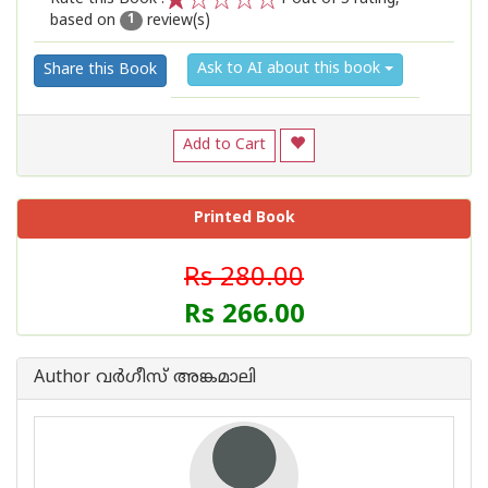
based on
review(s)
1
2
3
4
5
1
Ask to AI about this book
Share this Book
Add to Cart
Printed Book
Rs 280.00
Rs 266.00
Author വര്‍ഗീസ് അങ്കമാലി