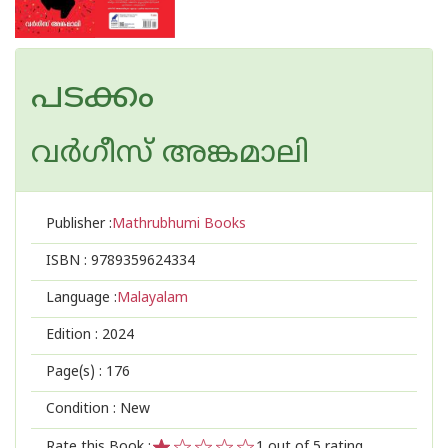
പടക്കം
വര്‍ഗീസ് അങ്കമാലി
Publisher :
Mathrubhumi Books
ISBN :
9789359624334
Language :
Malayalam
Edition :
2024
Page(s) :
176
Condition : New
Rate this Book :
1
out of 5 rating,