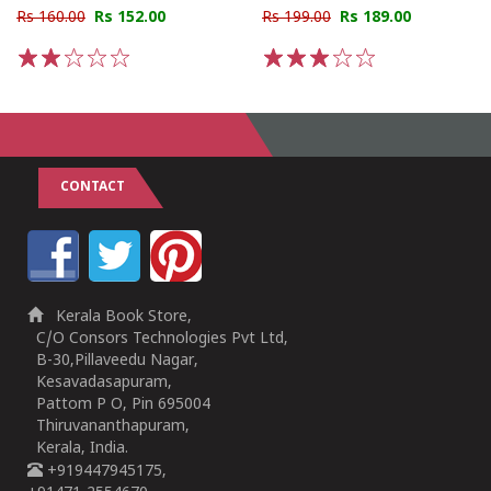
Rs 160.00
Rs 152.00
Rs 199.00
Rs 189.00
1
2
3
4
5
1
2
3
4
5
CONTACT
Kerala Book Store,
C/O Consors Technologies Pvt Ltd,
B-30,Pillaveedu Nagar,
Kesavadasapuram,
Pattom P O, Pin 695004
Thiruvananthapuram,
Kerala, India.
+919447945175,