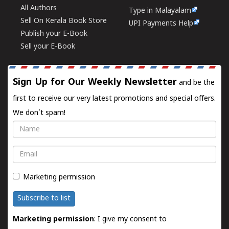
All Authors
Type in Malayalam
Sell On Kerala Book Store
UPI Payments Help
Publish your E-Book
Sell your E-Book
Sign Up for Our Weekly Newsletter
and be the
first to receive our very latest promotions and special offers.
We don't spam!
Name
Email
Marketing permission
Subscribe to list
Marketing permission
: I give my consent to