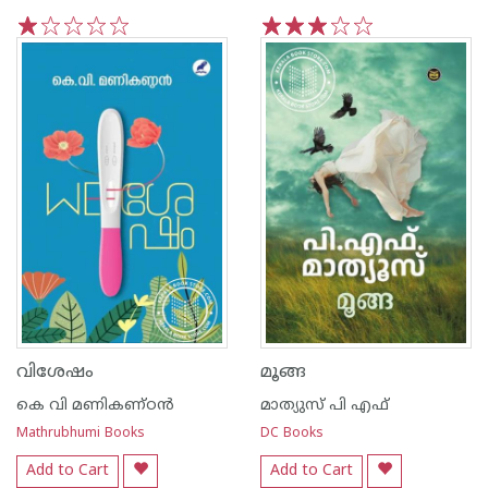
1
2
3
4
5
1
2
3
4
5
വിശേഷം
മൂങ്ങ
കെ വി മണികണ്ഠന്‍
മാത്യുസ് പി എഫ്
Mathrubhumi Books
DC Books
Add to Cart
Add to Cart