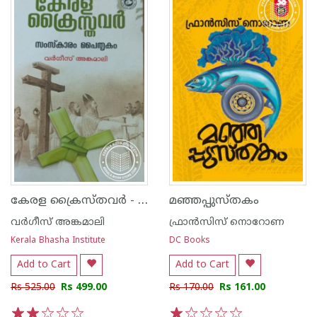
കേരള ക്രൈസ്തവര്‍ - സംസ്കാരം പൈതൃകം
മഞ്ഞപ്പുസ്തകം
വര്‍ഗീസ് അങ്കമാലി
ഫ്രാന്‍സിസ് നൊറോണ
Kerala Bhasha Institute
DC Books
Add to Cart
Add to Cart
Rs 525.00
Rs 499.00
Rs 170.00
Rs 161.00