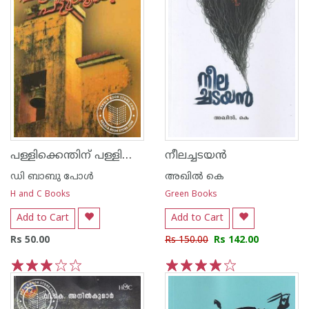
പള്ളിക്കെന്തിന്‌ പള്ളിക്കൂടം
നീലച്ചടയന്‍
ഡി ബാബു പോള്‍
അഖില്‍ കെ
H and C Books
Green Books
Add to Cart
Add to Cart
Rs 50.00
Rs 150.00
Rs 142.00
1
2
3
4
5
1
2
3
4
5