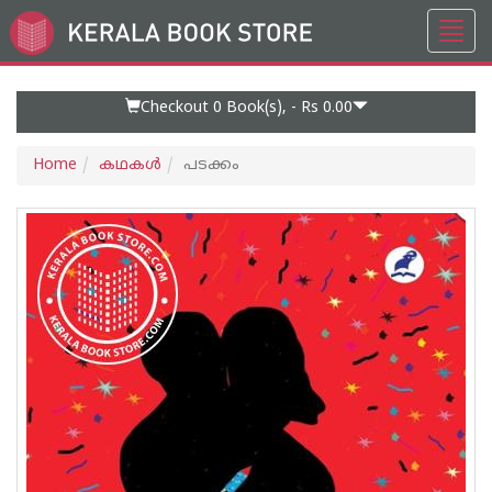
Toggl
Go
navig
to
Home
Page
Checkout 0
Book(s), -
Rs 0.00
Home
കഥകള്‍
പടക്കം