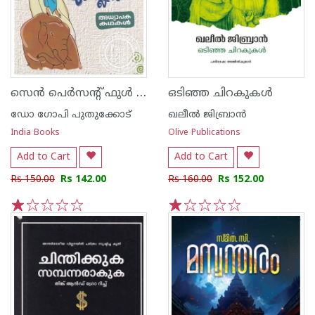
സെൻ പെർസന്റ് ഫുൾ എ പ്ലസ്
ഒടിഞ്ഞ ചിറകുകൾ
ഡോ ഗോപി പുതുക്കോട്
ഖലീല്‍ ജിബ്രാന്‍
India Books
Olive Publications
Add to Cart
Add to Cart
Rs 150.00
Rs 142.00
Rs 160.00
Rs 152.00
1
2
3
4
5
1
2
3
4
5