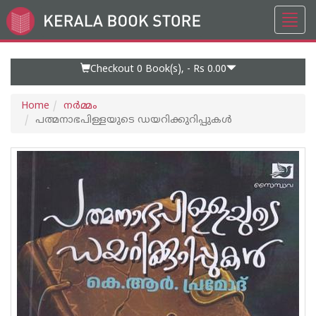
Toggl
Go
navig
to
Home
Page
Checkout 0
Book(s), -
Rs 0.00
Home
നര്‍മ്മം
പത്മനാഭപിള്ളയുടെ ഡയറിക്കുറിപ്പുകൾ