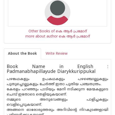
Other Books of കെ ആർ പ്രമോദ്
more about author കെ ആർ പ്രമോദ്
About the Book
Write Review
Book Name in English :
Padmanabhapillayude Diarykkurippukal
പഴങ്കഥകളും ഉപകഥകളും പഴഞ്ചൊല്ലുകളും
പുതുച്ചൊല്ലുകളും ചേർത്ത് ഇതാ പുതിയ പഞ്ചതന്ത്രം.
കേരളം പറഞ്ഞും പാടിയും മേനി നടിക്കുന്ന മേന്മകളുടെ
ചെമ്പ് ഇതോടെ തെളിയുകയാണ്.
നമ്മുടെ അനുഭവങ്ങളും പാളിച്ചകളും
വെളിപ്പെടുകയാണ്.
അങ്ങനെ ഓരോരുത്തരും അറിവിൻ്റെ നിറകുടങ്ങളായി