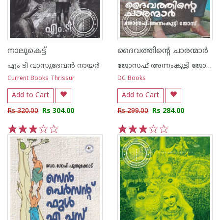
നാലുകെട്ട്
ദൈവത്തിന്റെ ചാരന്മാര്‍
എം ടി വാസുദേവന്‍ നായര്‍
ജോസഫ് അന്നംകുട്ടി ജോസ്
Current Books Thrissur
DC Books
Add to Cart
Add to Cart
Rs 320.00
Rs 304.00
Rs 299.00
Rs 284.00
1
2
3
4
5
1
2
3
4
5