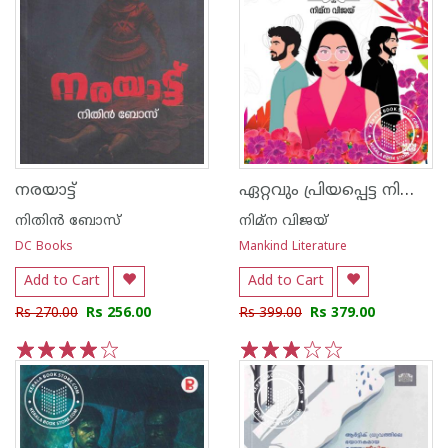
ഏറ്റവും പ്രിയപ്പെട്ട നിന്നോട്
നരയാട്ട്
നിതിന്‍ ബോസ്
നിമ്ന വിജയ്
DC Books
Mankind Literature
Add to Cart
Add to Cart
Rs 270.00
Rs 256.00
Rs 399.00
Rs 379.00
1
2
3
4
5
1
2
3
4
5