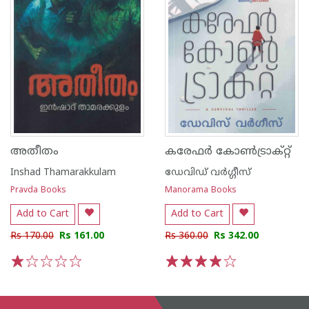
അതീതം
കരേഫർ കോൺട്രാക്റ്റ്
Inshad Thamarakkulam
ഡേവിഡ് വര്‍ഗ്ഗീസ്
Pravda Books
Manorama Books
Add to Cart
Add to Cart
Rs 170.00
Rs 161.00
Rs 360.00
Rs 342.00
1
2
3
4
5
1
2
3
4
5