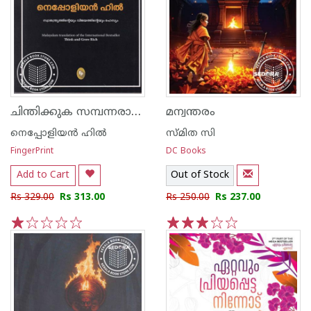
ചിന്തിക്കുക സമ്പന്നരാകുക
മന്വന്തരം
നെപ്പോളിയൻ ഹിൽ
സ്മിത സി
FingerPrint
DC Books
Add to Cart
Out of Stock
Rs 329.00
Rs 313.00
Rs 250.00
Rs 237.00
1
2
3
4
5
1
2
3
4
5