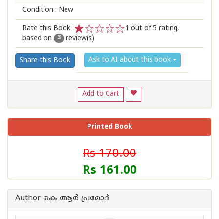
Condition : New
Rate this Book :
1
out of 5 rating,
based on
review(s)
1
2
3
4
5
3
Ask to AI about this book
Share this Book
Add to Cart
Printed Book
Rs 170.00
Rs 161.00
Author കെ ആർ പ്രമോദ്