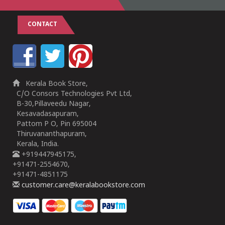
CONTACT
Kerala Book Store,
C/O Consors Technologies Pvt Ltd,
B-30,Pillaveedu Nagar,
Kesavadasapuram,
Pattom P O, Pin 695004
Thiruvananthapuram,
Kerala, India.
+919447945175,
+91471-2554670,
+91471-4851175
customer.care@keralabookstore.com