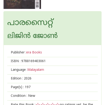
പാരസൈറ്റ്
ലിജിൻ ജോൺ
Publisher :
era Books
ISBN :
9788169403061
Language :
Malayalam
Edition :
2026
Page(s) :
197
Condition : New
Rate this Book :
no ratings yet, be the