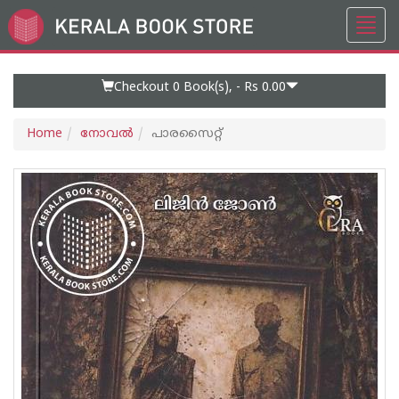
Toggl
Go
navig
to
Home
Page
Checkout 0
Book(s), -
Rs 0.00
Home
നോവല്‍
പാരസൈറ്റ്