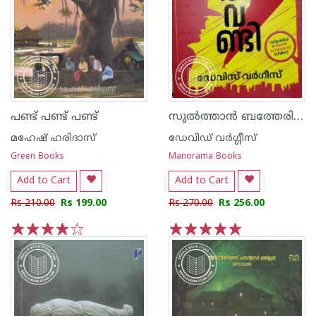
സുൽത്താൻ ബത്തേരിയിലേക്കുള്ള തീവണ്ടി
പണ്ട് പണ്ട് പണ്ട്‌
മഹേഷ് ഹരിദാസ്
ഡേവിഡ് വര്‍ഗ്ഗീസ്
Green Books
Manorama Books
Add to Cart
Add to Cart
Rs 210.00
Rs 199.00
Rs 270.00
Rs 256.00
1
2
3
4
5
1
2
3
4
5