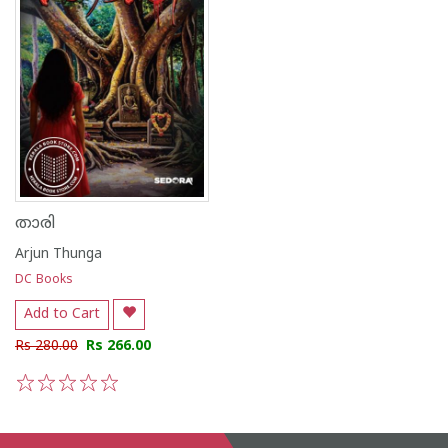
താരി
Arjun Thunga
DC Books
Add to Cart
Rs 280.00
Rs 266.00
1
2
3
4
5