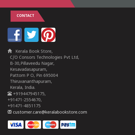
CONTACT
Kerala Book Store,
C/O Consors Technologies Pvt Ltd,
B-30,Pillaveedu Nagar,
Kesavadasapuram,
Pattom P O, Pin 695004
Thiruvananthapuram,
Kerala, India.
+919447945175,
+91471-2554670,
+91471-4851175
customer.care@keralabookstore.com