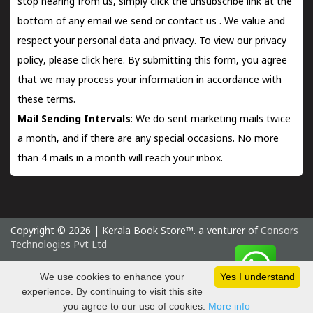
stop hearing from us, simply click the unsubscribe link at the
bottom of any email we send or
contact us
. We value and
respect your personal data and privacy. To view our privacy
policy, please
click here.
By submitting this form, you agree
that we may process your information in accordance with
these terms.
Mail Sending Intervals
: We do sent marketing mails twice
a month, and if there are any special occasions. No more
than 4 mails in a month will reach your inbox.
Copyright © 2026 | Kerala Book Store™. a venturer of
Consors
Technologies Pvt Ltd
Monday 10 August, 2026 IST
We use cookies to enhance your
Yes I understand
experience. By continuing to visit this site
you agree to our use of cookies.
More info