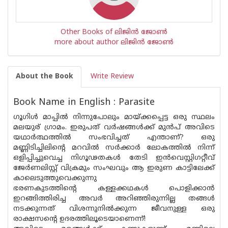
Other Books of ലിജിൻ ജോൺ
more about author ലിജിൻ ജോൺ
About the Book
Write Review
Book Name in English : Parasite
ഗൂഗിൾ മാപ്പിൽ നിന്നുപോലും മായ്ക്കപ്പെട്ട ഒരു സ്ഥലം
മലയുര് ഗ്രാമം. ഇരുപത് വർഷങ്ങൾക്ക് മുൻപ് അവിടെ
യഥാർത്ഥത്തിൽ സംഭവിച്ചത് എന്താണ്? ഒരു
മണ്ണിടിച്ചിലിൻ്റെ മറവിൽ സർക്കാർ ലോകത്തിൽ നിന്ന്
ഒളിപ്പിച്ചുവെച്ച നിഗൂഢതകൾ തേടി ഇൻവെസ്റ്റിഗറ്റീവ്
ജേർണലിസ്റ്റ് വിക്രമും സംഘവും ആ ഇരുണ കാട്ടിലേക്ക്
കാലെടുത്തുവെക്കുന്നു
ഭരണകുടത്തിന്റെ കള്ളക്കഥകൾ പൊളിക്കാൻ
ഇറങ്ങിത്തിരിച്ച അവർ അറിഞ്ഞിരുന്നില്ല തങ്ങൾ
നടക്കുന്നത് വിശന്നുനിൽക്കുന്ന ജീവനുള്ള ഒരു
രാക്ഷസൻ്റെ ഉദരത്തിലൂടെയാണെന്ന്!