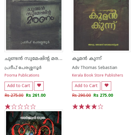
ചുണ്ടൻ സുമേഷിന്റ മരണം
കൂമൻ കുന്ന്
പ്രദീപ് പേരശ്ശനൂര്‍
Adv Thomas Sebastian
Poorna Publications
Kerala Book Store Publishers
Add to Cart
Add to Cart
Rs 275.00
Rs 261.00
Rs 290.00
Rs 275.00
1
2
3
4
5
1
2
3
4
5