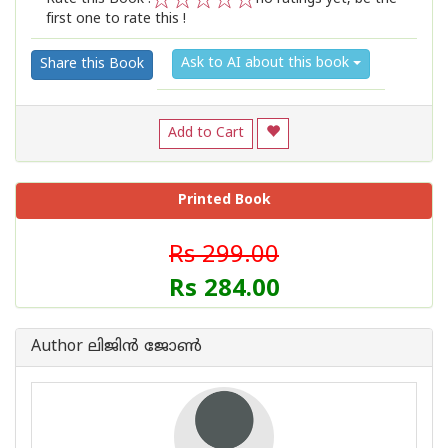
first one to rate this !
1
2
3
4
5
Ask to AI about this book
Share this Book
Add to Cart
Printed Book
Rs 299.00
Rs 284.00
Author ലിജിൻ ജോൺ