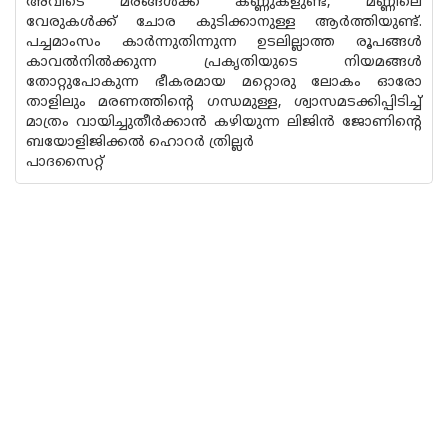
അവിടെ മരങ്ങൾക്ക് കണ്ണുകളുണ്ട്, മണ്ണിലെ
വേരുകൾക്ക് ചോര കുടിക്കാനുള്ള ആർത്തിയുണ്ട്.
പച്ചമാംസം കാർന്നുതിന്നുന്ന ഉടലില്ലാത്ത രൂപങ്ങൾ
കാവൽനിൽക്കുന്ന പ്രകൃതിയുടെ നിയമങ്ങൾ
തോറ്റുപോകുന്ന ഭീകരമായ മറ്റൊരു ലോകം ഓരോ
താളിലും മരണത്തിൻ്റെ ഗന്ധമുള്ള, ശ്വാസമടക്കിപ്പിടിച്ച്
മാത്രം വായിച്ചുതീർക്കാൻ കഴിയുന്ന ലിജിൻ ജോണിന്റെ
ബയോളിജിക്കൽ ഹൊറർ ത്രില്ലർ
പാദസൈറ്റ്