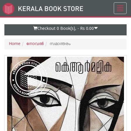
Toggl
Go
navig
to
Home
Page
Checkout 0
Book(s), -
Rs 0.00
Home
നോവല്‍
സമാന്തരം