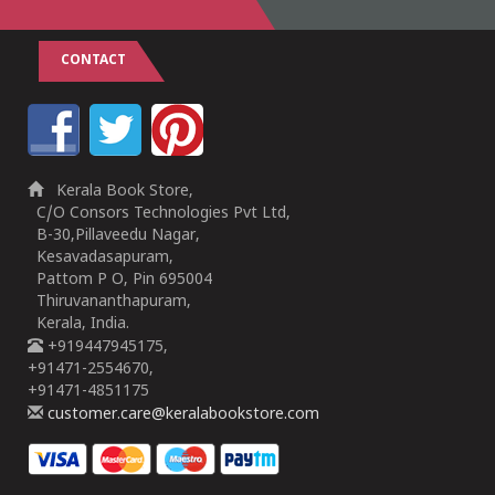
CONTACT
Kerala Book Store,
C/O Consors Technologies Pvt Ltd,
B-30,Pillaveedu Nagar,
Kesavadasapuram,
Pattom P O, Pin 695004
Thiruvananthapuram,
Kerala, India.
+919447945175,
+91471-2554670,
+91471-4851175
customer.care@keralabookstore.com