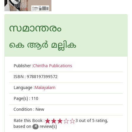
സമാന്തരം
കെ ആര്‍ മല്ലിക
Publisher :
Chintha Publications
ISBN :
9788197399572
Language :
Malayalam
Page(s) :
110
Condition : New
Rate this Book :
3
out of 5 rating,
based on
review(s)
1
2
3
4
5
4