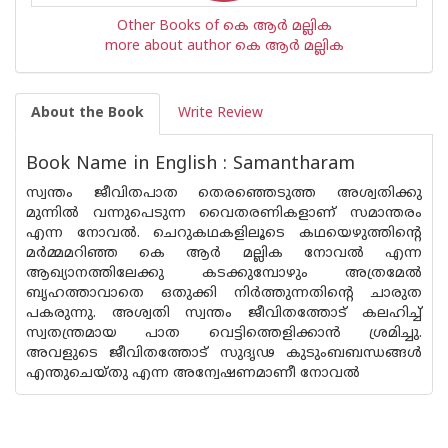
Other Books of കെ ആര്‍ മല്ലിക
more about author കെ ആര്‍ മല്ലിക
About the Book
Write Review
Book Name in English : Samantharam
സ്വന്തം ജീവിതപാത തെരഞ്ഞെടുത്ത അശ്വതിക്കു
മുന്നില്‍ വന്നുപെടുന്ന വൈതരണികളാണ് സമാന്തരം
എന്ന നോവല്‍. ചെറുകഥകളിലൂടെ കഥയെഴുത്തിന്റെ
മര്‍മ്മമറിഞ്ഞ കെ ആര്‍ മല്ലിക നോവല്‍ എന്ന
ആഖ്യാനത്തിലേക്കു കടക്കുമ്പോഴും അത്രമേല്‍
ബൃഹത്താവാതെ ഒതുക്കി നിര്‍ത്തുന്നതിന്റെ ചാരുത
പകരുന്നു. അശ്വതി സ്വന്തം ജീവിതത്തോട് കലഹിച്ച്
സ്വതന്ത്രമായ പാത വെട്ടിത്തെളിക്കാന്‍ ശ്രമിച്ചു.
അവളുടെ ജീവിതത്തോട് സുദൃഢ കുടുംബബന്ധങ്ങള്‍
എന്തുചെയ്തു എന്ന അന്വേഷണമാണീ നോവല്‍