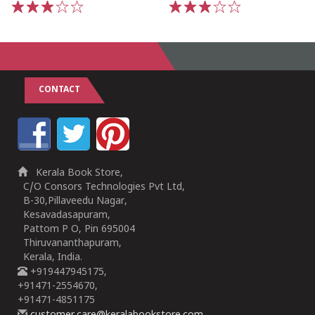
1
2
3
4
5
1
2
3
4
5
CONTACT
Kerala Book Store,
C/O Consors Technologies Pvt Ltd,
B-30,Pillaveedu Nagar,
Kesavadasapuram,
Pattom P O, Pin 695004
Thiruvananthapuram,
Kerala, India.
+919447945175,
+91471-2554670,
+91471-4851175