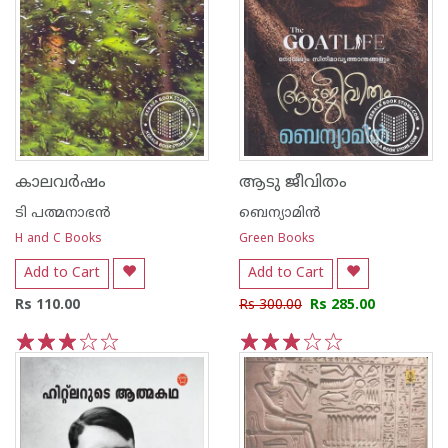
കാലവര്‍ഷം
ആടു ജീവിതം
ടി പത്മനാഭന്‍
ബെന്യാമിന്‍
H and C Books
Green Books
Add to Cart
Add to Cart
Rs 110.00
Rs 300.00
Rs 285.00
1
2
3
4
5
1
2
3
4
5