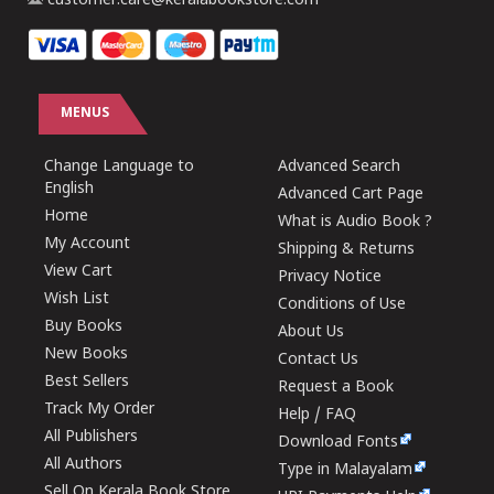
customer.care@keralabookstore.com
MENUS
Change Language to
Advanced Search
English
Advanced Cart Page
Home
What is Audio Book ?
My Account
Shipping & Returns
View Cart
Privacy Notice
Wish List
Conditions of Use
Buy Books
About Us
New Books
Contact Us
Best Sellers
Request a Book
Track My Order
Help / FAQ
All Publishers
Download Fonts
All Authors
Type in Malayalam
Sell On Kerala Book Store