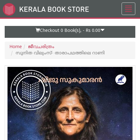
Toggl
Go
navig
to
Home
Page
Checkout 0
Book(s), -
Rs 0.00
Home
ജീവചരിത്രം
സുനിത വില്യംസ്- താരാപഥത്തിലെ റാണി