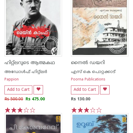
ഹിറ്റ്ലറുടെ ആത്മകഥ
നൈല്‍ ഡയറി
അഡോള്‍ഫ് ഹിറ്റ്ലര്‍
എസ്‌ കെ പൊറ്റക്കാട്‌
Pappion
Poorna Publications
Add to Cart
Add to Cart
Rs 500.00
Rs 475.00
Rs 130.00
1
2
3
4
5
1
2
3
4
5