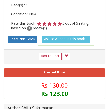
Page(s) :
90
Condition : New
Rate this Book :
5
out of 5 rating,
based on
review(s)
1
2
3
4
5
1
Ask to AI about this book
Share this Book
Add to Cart
Printed Book
Rs 130.00
Rs 123.00
Author Shiju Sukumaran