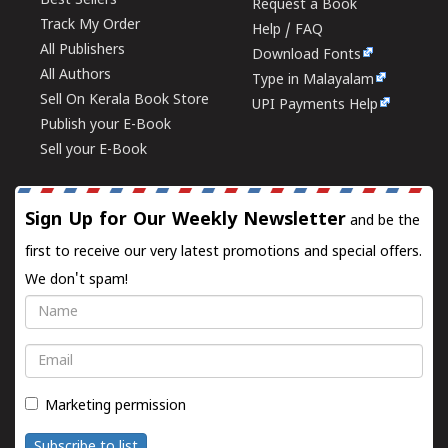
Best Sellers
Request a Book
Track My Order
Help / FAQ
All Publishers
Download Fonts
All Authors
Type in Malayalam
Sell On Kerala Book Store
UPI Payments Help
Publish your E-Book
Sell your E-Book
Sign Up for Our Weekly Newsletter
and be the
first to receive our very latest promotions and special offers.
We don't spam!
Name
Email
Marketing permission
Subscribe to list