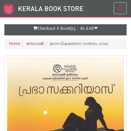
Toggl
Go
navig
to
Home
Page
Checkout 0
Book(s), -
Rs 0.00
Home
നോവല്‍
മാനവികമരണാ നന്തരം ഗാഥ