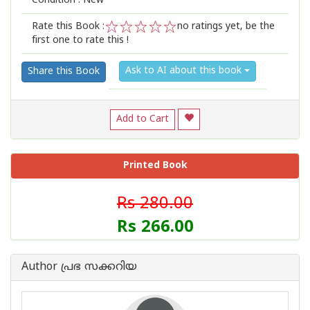
Condition : New
Rate this Book :
no ratings yet, be the
first one to rate this !
1
2
3
4
5
Ask to AI about this book
Share this Book
Add to Cart
Printed Book
Rs 280.00
Rs 266.00
Author പ്രഭ സക്കറിയ