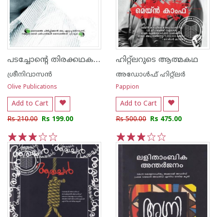
പടച്ചോന്‍റെ തിരക്കഥകള്‍
ഹിറ്റ്ലറുടെ ആത്മകഥ
ശ്രീനിവാസന്‍
അഡോള്‍ഫ് ഹിറ്റ്ലര്‍
Olive Publications
Pappion
Add to Cart
Add to Cart
Rs 210.00
Rs 199.00
Rs 500.00
Rs 475.00
1
2
3
4
5
1
2
3
4
5