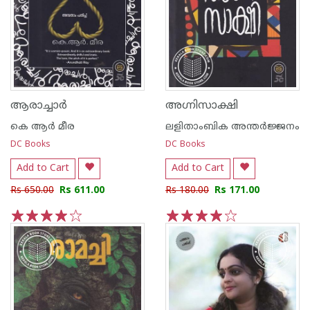
ആരാച്ചാര്‍
അഗ്നിസാക്ഷി
കെ ആര്‍ മീര
ലളിതാംബിക അന്തര്‍ജ്ജനം
DC Books
DC Books
Add to Cart
Add to Cart
Rs 650.00
Rs 611.00
Rs 180.00
Rs 171.00
1
2
3
4
5
1
2
3
4
5