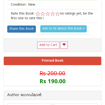
Condition : New
Rate this Book :
no ratings yet, be the
first one to rate this !
1
2
3
4
5
Ask to AI about this book
Share this Book
Add to Cart
Printed Book
Rs 200.00
Rs 190.00
Author ഗോഡ്മാന്‍