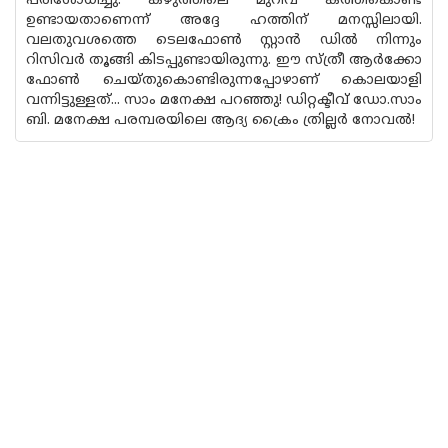
പരിശോധിച്ചു. കഴുത്തിലെ മുറിവ് കത്തികൊണ്ട്
ഉണ്ടായതാണെന്ന് അദ്ദേ ഹത്തിന് മനസ്സിലായി.
വലതുവശത്തെ ടെലഫോൺ സ്റ്റാൻ ഡിൽ നിന്നും
റിസിവർ തൂങ്ങി കിടപ്പുണ്ടായിരുന്നു. ഈ സ്ത്രീ ആർക്കോ
ഫോൺ ചെയ്തുകൊണ്ടിരുന്നപ്പോഴാണ് കൊലയാളി
വന്നിട്ടുള്ളത്... സാം മനേക്ഷ പറഞ്ഞു! ഡിറ്റക്ടീവ് ഡോ.സാം
ബി. മനേക്ഷ പരമ്പരയിലെ ആദ്യ ക്രൈം ത്രില്ലർ നോവൽ!