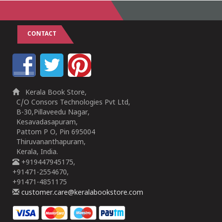
CONTACT
Kerala Book Store,
C/O Consors Technologies Pvt Ltd,
B-30,Pillaveedu Nagar,
Kesavadasapuram,
Pattom P O, Pin 695004
Thiruvananthapuram,
Kerala, India.
+919447945175,
+91471-2554670,
+91471-4851175
customer.care@keralabookstore.com