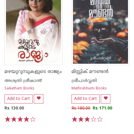
മഴയുറുമ്പുകളുടെ രാജ്യം
മിസ്റ്റിക് മൗണ്ടന്‍
അശ്വതി ശ്രീകാന്ത്
ശ്രീപാര്‍വ്വതി
Saikatham Books
Mathrubhumi Books
Add to Cart
Add to Cart
Rs 130.00
Rs 180.00
Rs 171.00
1
2
3
4
5
1
2
3
4
5