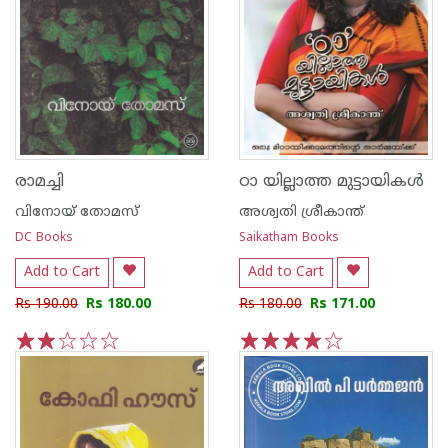
രാമച്ചി
ഠാ യില്ലാത്ത മുട്ടായികള്‍
വിനോയ് തോമസ്
അശ്വതി ശ്രീകാന്ത്
DC Books
Saikatham Books
Add to Cart
Add to Cart
Rs 190.00
Rs 180.00
Rs 180.00
Rs 171.00
1
2
3
4
5
1
2
3
4
5