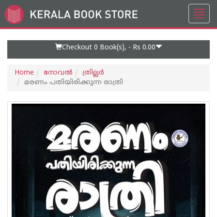
Toggl
Go
navig
to
Home
Page
Checkout 0
Book(s), -
Rs 0.00
Home
നോവല്‍
ത്രില്ലര്‍
മരണം പതിയിരിക്കുന്ന രാത്രി