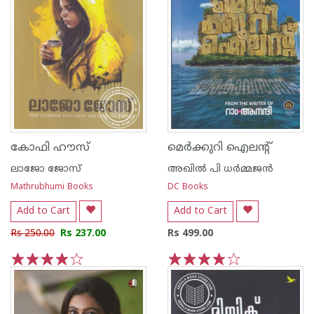
കോഫി ഹൗസ്
മെര്‍ക്കുറി ഐലന്റ്
ലാജോ ജോസ്
അഖില്‍ പി ധര്‍മ്മജന്‍
Mathrubhumi Books
DC Books
Add to Cart
Add to Cart
Rs 250.00
Rs 237.00
Rs 499.00
1
2
3
4
5
1
2
3
4
5