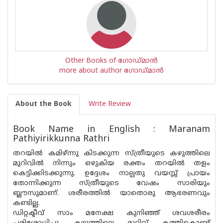
Other Books of ഗോഡ്മാന്‍
more about author ഗോഡ്മാന്‍
About the Book
Write Review
Book Name in English : Maranam
Pathiyirikkunna Rathri
തറയിൽ കമിഴ്ന്നു കിടക്കുന്ന സ്ത്രീയുടെ കഴുത്തിലെ
മുറിവിൽ നിന്നും ഒഴുകിയ രക്തം തറയിൽ തളം
കെട്ടിക്കിടക്കുന്നു. ഉദ്ദേശം നാല്പതു വയസ്സ് പ്രായം
തോന്നിക്കുന്ന സ്ത്രീയുടെ വേഷം സാരിയും
ബ്ലൗസുമാണ്. ശരീരത്തിൽ യാതൊരു ആഭരണവും
കണ്ടില്ല.
ഡിറ്റക്ടീവ് സാം മനേക്ഷ കുനിഞ്ഞ് ശവശരീരം