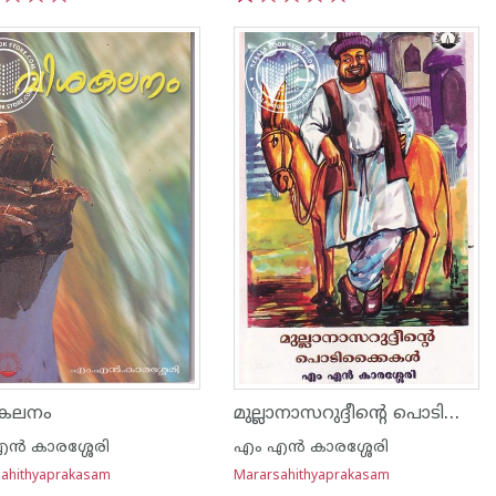
3
4
5
1
2
3
4
5
മുല്ലാനാസറുദ്ദീന്റെ പൊടികൈകള്‍
കലനം
ന്‍ കാരശ്ശേരി
എം എന്‍ കാരശ്ശേരി
ahithyaprakasam
Mararsahithyaprakasam