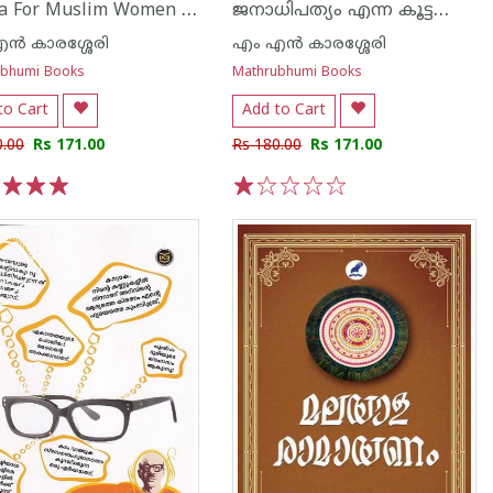
A Plea For Muslim Women In Distress
ജനാധിപത്യം എന്ന കൂട്ടക്ഷരം
ന്‍ കാരശ്ശേരി
എം എന്‍ കാരശ്ശേരി
ubhumi Books
Mathrubhumi Books
to Cart
Add to Cart
0.00
Rs 171.00
Rs 180.00
Rs 171.00
3
4
5
1
2
3
4
5