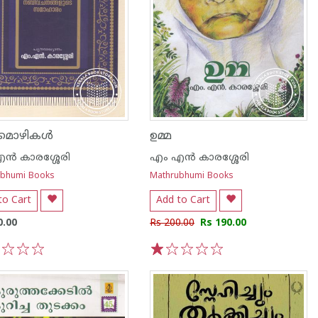
ുമൊഴികൾ
ഉമ്മ
ന്‍ കാരശ്ശേരി
എം എന്‍ കാരശ്ശേരി
ubhumi Books
Mathrubhumi Books
to Cart
Add to Cart
0.00
Rs 200.00
Rs 190.00
3
4
5
1
2
3
4
5