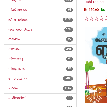
ചരിത്രം
968
Add to Cart
Rs 150.00
Rs 
ചികിത്സ »»
68
ജീവചരിത്രം
1135
1
2
3
4
5
തത്വശാസ്ത്രം
192
നര്‍മ്മം
99
നാടകം
248
നിഘണ്ടു
64
നിരൂപണം
84
നോവല്‍ »»
5488
പഠനം
3169
പരിസ്ഥിതി
14