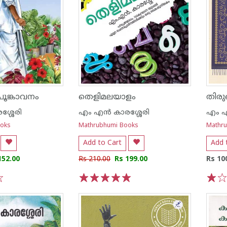
പൂങ്കാവനം
തെളിമലയാളം
തിര
ശ്ശേരി
എം എന്‍ കാരശ്ശേരി
എം എ
ooks
Mathrubhumi Books
Mathr
Add to Cart
Add 
152.00
Rs 210.00
Rs 199.00
Rs 10
1
2
3
4
5
1
2