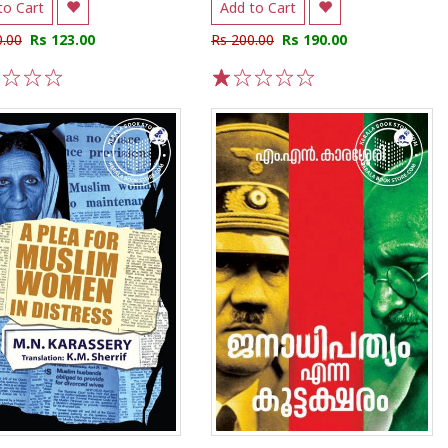
to Cart
Add to Cart
0.00
Rs 123.00
Rs 200.00
Rs 190.00
3
4
5
1
2
3
4
5