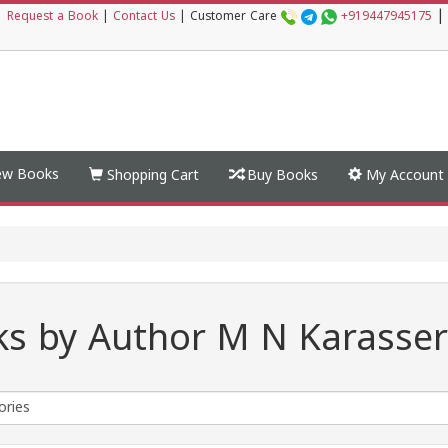
|
|
Request a Book
|
Contact Us
|
Customer Care
+919447945175
w Books
Shopping Cart
Buy Books
My Account
s by Author M N Karasser