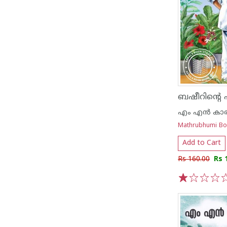
ബഷീറിൻ്റെ 
എം എന്‍ കാര
Mathrubhumi B
Add to Cart
Rs 160.00
Rs 
1
2
3
4
5