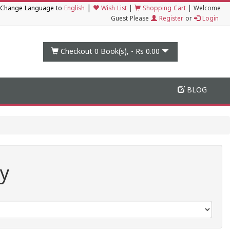
|
Change Language to
English
Wish List
|
Shopping Cart
|
Welcome
Guest Please
Register
or
Login
Checkout 0
Book(s), -
Rs 0.00
BLOG
y