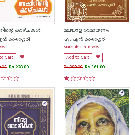
ിന്റെ കാഴ്ചകള്‍
മലയാള രാമായണം
ന്‍ കാരശ്ശേരി
എം എന്‍ കാരശ്ശേരി
oks
Mathrubhumi Books
to Cart
Add to Cart
0.00
Rs 228.00
Rs 380.00
Rs 361.00
3
4
5
1
2
3
4
5