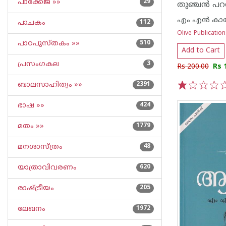
പാക്കേജ് »»
29
തുഞ്ചൻ പറമ്
എം എന്‍ കാര
പാചകം
112
Olive Publicatio
പാഠപുസ്തകം »»
510
Add to Cart
പ്രസംഗകല
3
Rs 200.00
Rs 
ബാലസാഹിത്യം »»
2391
1
2
3
4
5
ഭാഷ »»
424
മതം »»
1779
മനശാസ്ത്രം
48
യാത്രാവിവരണം
620
രാഷ്ട്രീയം
205
ലേഖനം
1972