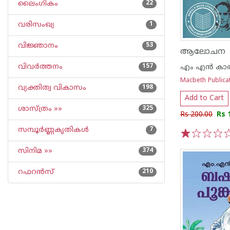
ലൈംഗികം
22
വരിസംഖ്യ
1
വിജ്ഞാനം
53
ആലോചന
വിവര്‍ത്തനം
157
എം എന്‍ കാര
Macbeth Publica
വ്യക്തിത്വ വികാസം
198
Add to Cart
ശാസ്ത്രം »»
325
Rs 200.00
Rs 
സമ്പൂര്‍ണ്ണകൃതികള്‍
7
1
2
3
4
5
സിനിമ »»
374
റഫറന്‍സ്
210