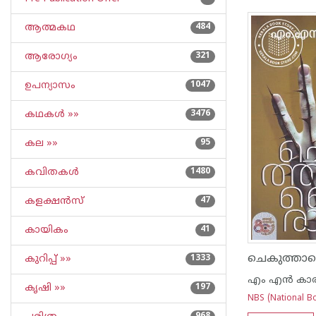
ആത്മകഥ
484
ആരോഗ്യം
321
ഉപന്യാസം
1047
കഥകള്‍ »»
3476
കല »»
95
കവിതകള്‍
1480
കളക്ഷന്‍സ്
47
കായികം
41
ചെകുത്താന
കുറിപ്പ്‌ »»
1333
എം എന്‍ കാര
കൃഷി »»
197
NBS (National Bo