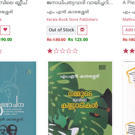
ജനാധിപത്യവാദി വായിച്ചറിയുവാൻ
പിലെ ബ്ലീച്
ശ്ശേരി
എം എന്‍ കാരശ്ശേരി
എം എ
ns
Kerala Book Store Publishers
Mathr
Out of Stock
Add 
190.00
Rs 130.00
Rs 123.00
Rs 18
1
2
3
4
5
1
2