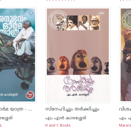
1
2
3
4
5
1
2
അനുഭവം ഓര്‍മ യാത്ര - എം എന്‍ കാരശ്ശേരി
സ്നേഹിച്ചും തര്‍ക്കിച്ചും
വിശ
ശ്ശേരി
എം എന്‍ കാരശ്ശേരി
എം എ
ns
H and C Books
Marars