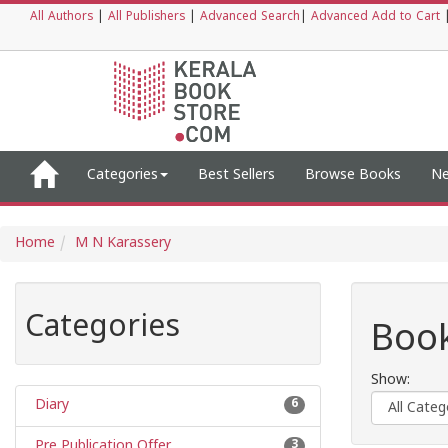
All Authors
|
All Publishers
|
Advanced Search
|
Advanced Add to Cart
Categories
Best Sellers
Browse Books
Ne
Home
M N Karassery
Categories
Book
Show:
Diary
6
Pre Publication Offer
3