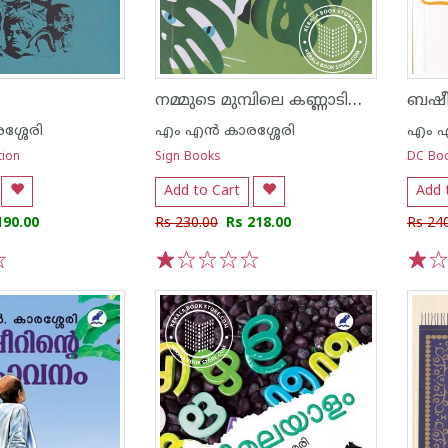
നമ്മുടെ മുമ്പിലെ കണ്ണാടികൾ
ബഷീറ
ശ്ശേരി
എം എന്‍ കാരശ്ശേരി
എം എ
tion
Sign Books
DC Bo
Add to Cart
Add 
190.00
Rs 230.00
Rs 218.00
Rs 24
1
2
3
4
5
1
2