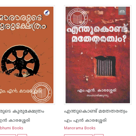
രുടെ കുരുക്ഷേത്രം
എന്തുകൊണ്ട് മതേതരത്വം
ന്‍ കാരശ്ശേരി
എം എന്‍ കാരശ്ശേരി
ubhumi Books
Manorama Books