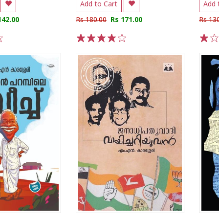
Add to Cart
Add 
142.00
Rs 180.00
Rs 171.00
Rs 13
1
2
3
4
5
1
2